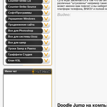
Суть игры заключается в том что бы би
Counter-Strike 1.6
различные "штуковены" например такие 
может именно вам повезет и вы наберет
Counter-Strike Source
платформ телефона, ВНИЗУ и полной но
Софт/Программы
Видео:
Украшение Windows
Продвижение сайта
Все для Photoshop
Все для системы Ucoz
Все для samp
Уроки Samp в Pawno
Граффити Студия
Клан KSL
Мини чат
Doodle Jump на компь