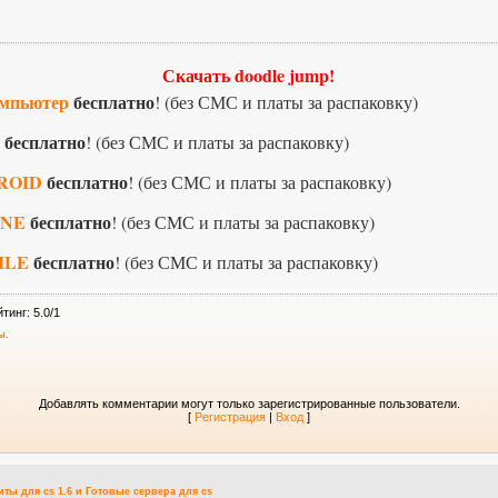
Скачать doodle jump!
омпьютер
бесплатно
! (без СМС и платы за распаковку)
бесплатно
! (без СМС и платы за распаковку)
DROID
бесплатно
! (без СМС и платы за распаковку)
ONE
бесплатно
! (без СМС и платы за распаковку)
ILE
бесплатно
! (без СМС и платы за распаковку)
йтинг
:
5.0
/
1
ы.
Добавлять комментарии могут только зарегистрированные пользователи.
[
Регистрация
|
Вход
]
иты для cs 1.6
и
Готовые сервера для cs