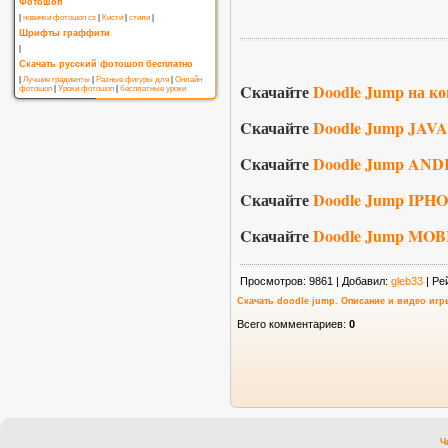
Фотошоп
|
новинки фотошоп cs
|
Кисти
|
стили
|
Шрифты граффити
|
Скачать русский фотошоп бесплатно
|
Лучшие градиенты
|
Разные фигуры для
|
Онлайн
Cкачайте
Doodle Jump на к
фотошоп
|
Уроки фотошоп
|
бесплатные уроки
Cкачайте
Doodle Jump JAVA
Cкачайте
Doodle Jump AN
Cкачайте
Doodle Jump IPH
Cкачайте
Doodle Jump MOB
Просмотров
: 9861 |
Добавил
:
gleb33
|
Ре
Скачать doodle jump. Описание и видео игр
Всего комментариев
:
0
Ч