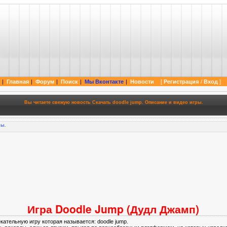
 cs 1.6 cs source и нашему любимому фотошоп. Так же мы можем предложить вам поуч
|
Главная
|
Форум
|
Поиск
|
Мы Вконтакте
|
Новости
[
Регистрация
/
Вход
]
|
Вы читаете свежую новость Скачать doodle jump. Описание и видео игры.
ры.
Игра Doodle Jump (Дудл Джамп)
кательную игру которая называется: doodle jump.