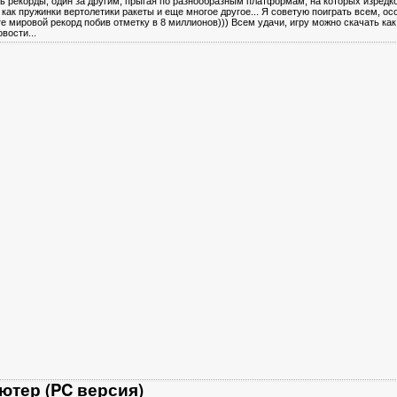
ть рекорды, один за другим, прыгая по разнообразным платформам, на которых изред
как пружинки вертолетики ракеты и еще многое другое... Я советую поиграть всем, ос
е мировой рекорд побив отметку в 8 миллионов))) Всем удачи, игру можно скачать как
вости...
ютер (PC версия)