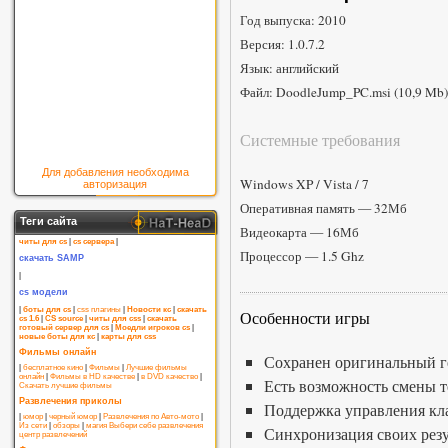
Год выпуска: 2010
Версия: 1.0.7.2
Язык: английский
Файл: DoodleJump_PC.msi (10,9 Mb)
Системные требования
Для добавления необходима
Windows XP / Vista / 7
авторизация
Оперативная память — 32Мб
Теги сайта
Видеокарта — 16Мб
читы для cs
|
cs сервера
|
Процессор — 1.5 Ghz
скачать SAMP
|
cs модели
|
боты для cs
|
css плагины
|
Новости кс
|
скачать
Особенности игры
cs 1.6
|
CS source
|
читы для css
|
скачать
готовый сервер для cs
|
Моедли игроков cs
|
новые боты для кс
|
карты для css
Фильмы онлайн
Сохранен оригинальный ге
|
бесплатное кино
|
Фильмы
|
Лучшие фильмы
онлайн
|
Фильмы в HD качестве
|
в DVD качество
|
Есть возможность смены т
Скачать лучшие фильмы
Развлечения приколы
Поддержка управления к
|
юмор
|
черный юмор
|
Развлечения по Авто-мото
|
Из сети
|
обзоры
|
магия
Выбери себе развлечения
Синхронизация своих резу
центр развлечений