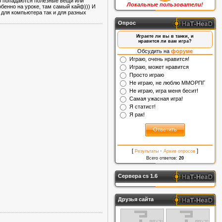
ко попадаются полезные вещи или
Локальные пользователи!
обенно на уроке, там самый кайф))) И
 для компьютера так и для разных
Опрос
Играете ли вы в танки, и
нравится ли вам игра?
Обсудить на
форуме
Играю, очень нравится!
Играю, может нравится
Просто играю
Не играю, не люблю ММОРПГ
Не играю, игра меня бесит!
Самая ужасная игра!
Я статист!
Я рак!
[
·
]
Результаты
Архив опросов
Всего ответов:
20
Сервера cs 1.6
Друзья сайта