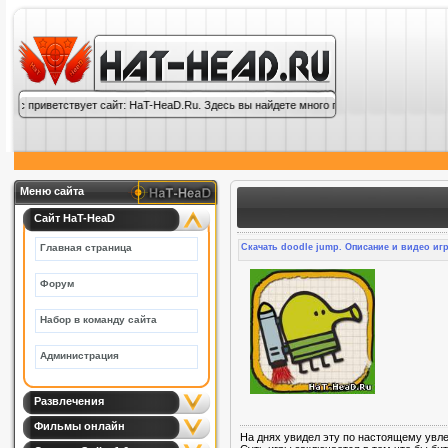
ас приветствует сайт: HaT-HeaD.Ru. Здесь вы найдете много полезной информации по
Меню сайта
Сайт HaT-HeaD
Главная страница
Скачать doodle jump. Описание и видео иг
Форум
Набор в команду сайта
Администрация
Развлечения
Фильмы онлайн
На днях увидел эту по настоящему увле