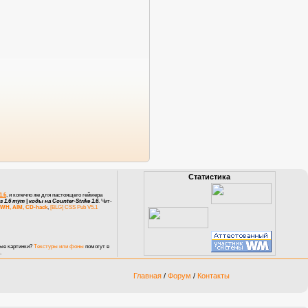
Статистика
1.6
, и конечно же для настоящего геймера
 1.6 тут |
коды на Counter-Strike 1.6
.
Чит-
WH, AIM, CD-hack
,
[BLG] CSS Pub V5.1
тые картинки?
Текстуры или фоны
помогут в
.
Главная
/
Форум
/
Контакты