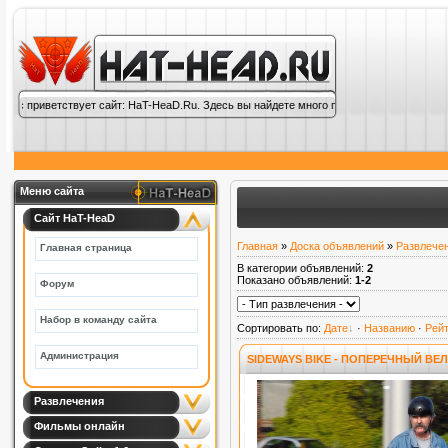
ас приветствует сайт: HaT-HeaD.Ru. Здесь вы найдете много полезной информации по
Меню сайта
Сайт HaT-HeaD
Главная
»
Доска объявлений
»
Развлече
Главная страница
В категории объявлений
:
2
Показано объявлений
:
1-2
Форум
Набор в команду сайта
Сортировать по
:
Дате
·
Названию
·
Рейт
Администрация
SIDEWAYS BIKE - ПОПЕРЕЧНЫЙ ВЕЛ
Развлечения
Фильмы онлайн