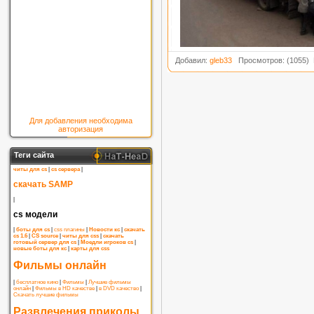
Добавил:
gleb33
Просмотров: (1055) 
Для добавления необходима
авторизация
Теги сайта
читы для cs
|
cs сервера
|
скачать SAMP
|
cs модели
|
боты для cs
|
css плагины
|
Новости кс
|
скачать
cs 1.6
|
CS source
|
читы для css
|
скачать
готовый сервер для cs
|
Моедли игроков cs
|
новые боты для кс
|
карты для css
Фильмы онлайн
|
бесплатное кино
|
Фильмы
|
Лучшие фильмы
онлайн
|
Фильмы в HD качестве
|
в DVD качество
|
Скачать лучшие фильмы
Развлечения приколы