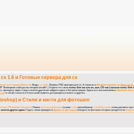
cs 1.6
и
Готовые сервера для cs
агины для сервера
,
Боты cs
, Моды,
cs софт
, Мувики, PSD аваторки для cs. А также есть
Модели игроков cs
,
боты на кс 
6?
"Всемирное сообщество читеров онлайн" | Узнаете что такое
читы для css или вх, аим, CD-хак | лучшие читы для cs
cs
, проходить через стены и многое другое вы найдете сдесь и без регестрации. Здесь есть все возможные
хорошие читы 
 1.6
то читай статьи по CS или качай скрипты для распрыга и много-го другого.
toshop)
и
Стили и кисти для фотошоп
отошоп (Photoshop) бесплатно
Новые
кисти для фотошоп
лучшие
стили
разнообразие
стилей фотошоп
хочеш рисовать кру
 многое другое здесь!
Сдесь также проводится
Дуэли по фотошоп
конкурсы по фотошоп
которые находятся на
форуме