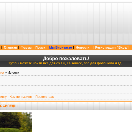
 cs 1.6 cs source и нашему любимому фотошоп. Так же мы можем предложить вам поуча
|
Главная
|
Форум
|
Поиск
|
Мы Вконтакте
|
Новости
[
Регистрация
/
Вход
]
|
Добро пожаловать!
Тут вы можете найти все для cs 1.6, cs source, все для фотошопа и тд...
ния
» Из сети
ингу
·
Комментариям
·
Просмотрам
ОСИПЕД!!!