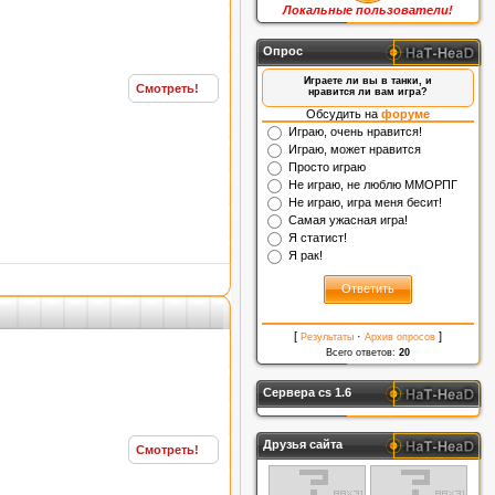
Локальные пользователи!
Опрос
Играете ли вы в танки, и
Смотреть!
нравится ли вам игра?
Обсудить на
форуме
Играю, очень нравится!
Играю, может нравится
Просто играю
Не играю, не люблю ММОРПГ
Не играю, игра меня бесит!
Самая ужасная игра!
Я статист!
Я рак!
[
·
]
Результаты
Архив опросов
Всего ответов:
20
Сервера cs 1.6
Друзья сайта
Смотреть!