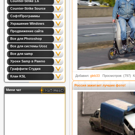
Counter-Strike 1.6
Counter-Strike Source
Софт/Программы
Украшение Windows
Продвижение сайта
Все для Photoshop
Все для системы Ucoz
Все для samp
Уроки Samp в Pawno
Граффити Студия
Добавил:
gleb33
Просмотров: (797) 
Клан KSL
Россия зажигает лучшие фото!
Мини чат