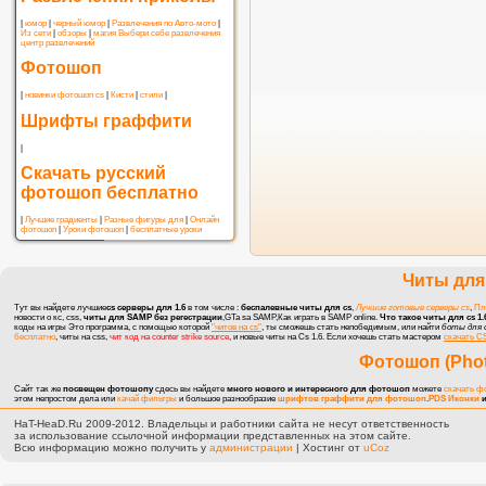
|
юмор
|
черный юмор
|
Развлечения по Авто-мото
|
Из сети
|
обзоры
|
магия
Выбери себе развлечения
центр развлечений
Фотошоп
|
новинки фотошоп cs
|
Кисти
|
стили
|
Шрифты граффити
|
Скачать русский
фотошоп бесплатно
|
Лучшие градиенты
|
Разные фигуры для
|
Онлайн
фотошоп
|
Уроки фотошоп
|
бесплатные уроки
Читы для 
Тут вы найдете лучшие
cs серверы для 1.6
в том числе :
беспалевные читы для cs
,
Лучшие готовые серверы cs
,
Пл
новости о кс, css
,
читы для SAMP без регестрации
,GTa sa SAMP,Как играть в SAMP online.
Что такое читы для cs 1.
коды на игры
Это программа, с помощью которой
"читов на cs"
, ты сможешь стать непобедимым, или найти
боты для 
бесплатно
, читы на css,
чит код на counter strike source
, и новые
читы на Cs 1.6
. Если хочешь стать мастером
скачать CS
Фотошоп (Pho
Сайт так же
посвещен фотошопу
сдесь вы найдете
много нового и интересного для фотошоп
можете
скачать ф
этом непростом дела или
качай фильтры
и большое разнообразие
шрифтов граффити для фотошоп
.
PDS Иконки
и
HaT-HeaD.Ru 2009-2012. Владельцы и работники сайта не несут ответственность
за использование ссылочной информации представленных на этом сайте.
Всю информацию можно получить у
администрации
|
Хостинг от
uCoz