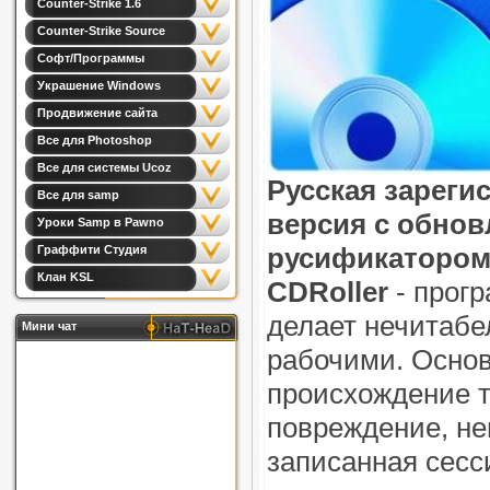
Counter-Strike 1.6
Counter-Strike Source
Софт/Программы
Украшение Windows
Продвижение сайта
Все для Photoshop
Все для системы Ucoz
Русская зареги
Все для samp
версия с обно
Уроки Samp в Pawno
русификаторо
Граффити Студия
Клан KSL
CDRoller
- прогр
делает нечитабе
Мини чат
рабочими. Осно
происхождение т
повреждение, н
записанная сесс