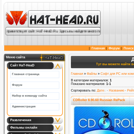
с приветствует сайт: HaT-HeaD.Ru. Здесь вы найдете много полезной информации по 
|
Главная
|
Форум
|
Поиск
Меню сайта
Тут вы можете найти вс
Сайт HaT-HeaD
Главная
»
Файлы
»
Софт для PC или ком
Главная страница
В категории материалов
:
1
Показано материалов
:
1-1
Форум
Сортировать по
:
Дате
·
Названию
·
Рейт
Набор в команду сайта
CDRoller 8.90.60 Russian RePack
Администрация
Развлечения
Фильмы онлайн