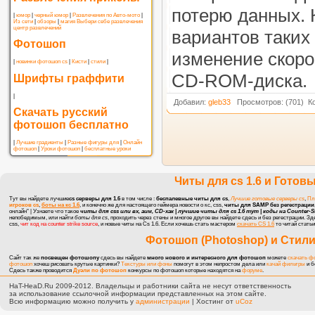
потерю данных. 
|
юмор
|
черный юмор
|
Развлечения по Авто-мото
|
Из сети
|
обзоры
|
магия
Выбери себе развлечения
центр развлечений
вариантов таких
Фотошоп
изменение скор
|
новинки фотошоп cs
|
Кисти
|
стили
|
CD-ROM-диска.
Шрифты граффити
|
Добавил:
gleb33
Просмотров: (701) К
Скачать русский
фотошоп бесплатно
|
Лучшие градиенты
|
Разные фигуры для
|
Онлайн
фотошоп
|
Уроки фотошоп
|
бесплатные уроки
Читы для cs 1.6
и
Готовы
Тут вы найдете лучшие
cs серверы для 1.6
в том числе :
беспалевные читы для cs
,
Лучшие готовые серверы cs
,
Пл
игроков cs
,
боты на кс 1.6
, и конечно же для настоящего геймера
новости о кс, css
,
читы для SAMP без регестрации
онлайн" | Узнаете что такое
читы для css или вх, аим, CD-хак | лучшие читы для cs 1.6 тут |
коды на Counter-Str
непобедимым, или найти
боты для cs
, проходить через стены и многое другое вы найдете сдесь и без регестрации. З
css,
чит код на counter strike source
, и новые
читы на Cs 1.6
. Если хочешь стать мастером
скачать CS 1.6
то читай статьи
Фотошоп (Photoshop)
и
Стили
Сайт так же
посвещен фотошопу
сдесь вы найдете
много нового и интересного для фотошоп
можете
скачать ф
фотошоп
хочеш рисовать крутые картинки?
Текстуры или фоны
помогут в этом непростом дела или
качай фильтры
и б
Сдесь также проводится
Дуэли по фотошоп
конкурсы по фотошоп
которые находятся на
форуме
.
HaT-HeaD.Ru 2009-2012. Владельцы и работники сайта не несут ответственность
за использование ссылочной информации представленных на этом сайте.
Всю информацию можно получить у
администрации
|
Хостинг от
uCoz