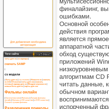
мультисессионно
финалайзинг, в
ошибками.
Основной особе
действия програ
является прямое
Для добавления необходима
аппаратной част
авторизация
обход существу
Теги сайта
читы для cs
|
cs сервера
|
приложений Win
скачать SAMP
низкоуровневым
|
cs модели
алгоритмам CD R
|
боты для cs
|
css плагины
|
Новости кс
|
скачать
читать данные, 
cs 1.6
|
CS source
|
читы для css
|
скачать
готовый сервер для cs
|
Моедли игроков cs
|
новые боты для кс
|
карты для css
обычном вариан
Фильмы онлайн
воспринимаются
|
бесплатное кино
|
Фильмы
|
Лучшие фильмы
онлайн
|
Фильмы в HD качестве
|
в DVD качество
|
Скачать лучшие фильмы
испорченный фр
Развлечения приколы