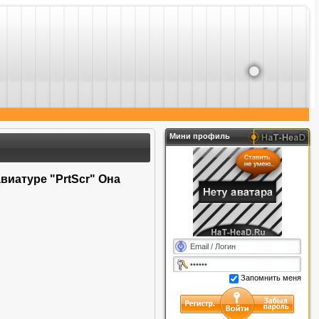
аствовать в различных конкурсах. Будь в курсе всего!
Мини профиль
виатуре "PrtScr" Она
Запомнить меня