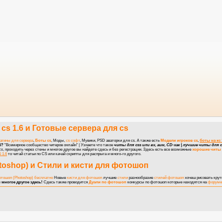
cs 1.6
и
Готовые сервера для cs
агины для сервера
,
Боты cs
, Моды,
cs софт
, Мувики, PSD аваторки для cs. А также есть
Модели игроков cs
,
боты на кс 
6?
"Всемирное сообщество читеров онлайн" | Узнаете что такое
читы для css или вх, аим, CD-хак | лучшие читы для cs
cs
, проходить через стены и многое другое вы найдете сдесь и без регестрации. Здесь есть все возможные
хорошие читы 
 1.6
то читай статьи по CS или качай скрипты для распрыга и много-го другого.
toshop)
и
Стили и кисти для фотошоп
отошоп (Photoshop) бесплатно
Новые
кисти для фотошоп
лучшие
стили
разнообразие
стилей фотошоп
хочеш рисовать кру
 многое другое здесь!
Сдесь также проводится
Дуэли по фотошоп
конкурсы по фотошоп
которые находятся на
форуме