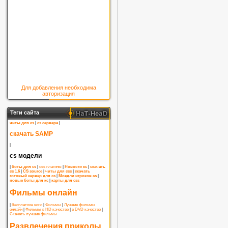
Для добавления необходима
авторизация
Теги сайта
читы для cs
|
cs сервера
|
скачать SAMP
|
cs модели
|
боты для cs
|
css плагины
|
Новости кс
|
скачать
cs 1.6
|
CS source
|
читы для css
|
скачать
готовый сервер для cs
|
Моедли игроков cs
|
новые боты для кс
|
карты для css
Фильмы онлайн
|
бесплатное кино
|
Фильмы
|
Лучшие фильмы
онлайн
|
Фильмы в HD качестве
|
в DVD качество
|
Скачать лучшие фильмы
Развлечения приколы