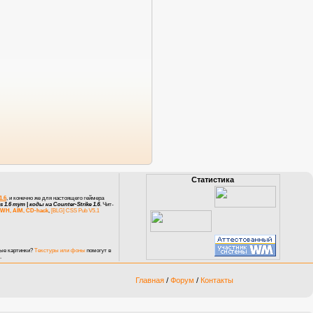
Статистика
1.6
, и конечно же для настоящего геймера
 1.6 тут |
коды на Counter-Strike 1.6
.
Чит-
WH, AIM, CD-hack
,
[BLG] CSS Pub V5.1
тые картинки?
Текстуры или фоны
помогут в
.
Главная
/
Форум
/
Контакты