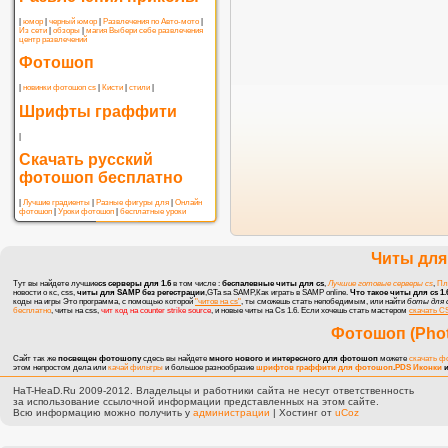
|
юмор
|
черный юмор
|
Развлечения по Авто-мото
|
Из сети
|
обзоры
|
магия
Выбери себе развлечения
центр развлечений
Фотошоп
|
новинки фотошоп cs
|
Кисти
|
стили
|
Шрифты граффити
|
Скачать русский
фотошоп бесплатно
|
Лучшие градиенты
|
Разные фигуры для
|
Онлайн
фотошоп
|
Уроки фотошоп
|
бесплатные уроки
Читы для 
Тут вы найдете лучшие
cs серверы для 1.6
в том числе :
беспалевные читы для cs
,
Лучшие готовые серверы cs
,
Пл
новости о кс, css
,
читы для SAMP без регестрации
,GTa sa SAMP,Как играть в SAMP online.
Что такое читы для cs 1.
коды на игры
Это программа, с помощью которой
"читов на cs"
, ты сможешь стать непобедимым, или найти
боты для 
бесплатно
, читы на css,
чит код на counter strike source
, и новые
читы на Cs 1.6
. Если хочешь стать мастером
скачать CS
Фотошоп (Pho
Сайт так же
посвещен фотошопу
сдесь вы найдете
много нового и интересного для фотошоп
можете
скачать ф
этом непростом дела или
качай фильтры
и большое разнообразие
шрифтов граффити для фотошоп
.
PDS Иконки
и
HaT-HeaD.Ru 2009-2012. Владельцы и работники сайта не несут ответственность
за использование ссылочной информации представленных на этом сайте.
Всю информацию можно получить у
администрации
|
Хостинг от
uCoz