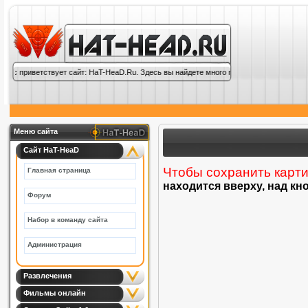
ас приветствует сайт: HaT-HeaD.Ru. Здесь вы найдете много полезной информации по
Меню сайта
Сайт HaT-HeaD
Чтобы сохранить карти
Главная страница
находится вверху, над к
Форум
Набор в команду сайта
Администрация
Развлечения
Фильмы онлайн