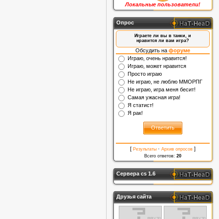
Локальные пользователи!
Опрос
Играете ли вы в танки, и
нравится ли вам игра?
Обсудить на
форуме
Играю, очень нравится!
Играю, может нравится
Просто играю
Не играю, не люблю ММОРПГ
Не играю, игра меня бесит!
Самая ужасная игра!
Я статист!
Я рак!
[
·
]
Результаты
Архив опросов
Всего ответов:
20
Сервера cs 1.6
Друзья сайта