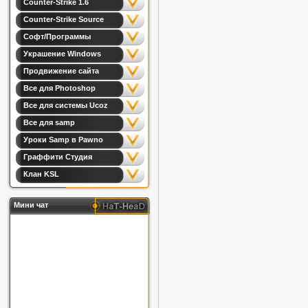
Counter-Strike 1.6
Counter-Strike Source
Софт/Программы
Украшение Windows
Продвижение сайта
Все для Photoshop
Все для системы Ucoz
Все для samp
Уроки Samp в Pawno
Граффити Студия
Клан KSL
Мини чат