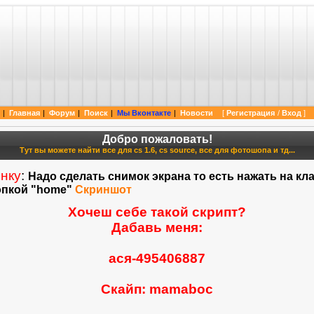
 cs 1.6 cs source и нашему любимому фотошоп. Так же мы можем предложить вам поуч
|
Главная
|
Форум
|
Поиск
|
Мы Вконтакте
|
Новости
[
Регистрация
/
Вход
]
|
Добро пожаловать!
Тут вы можете найти все для cs 1.6, cs source, все для фотошопа и тд...
нку
:
Надо сделать снимок экрана то есть нажать на кла
нопкой "home"
Скриншот
Хочеш себе такой скрипт?
Дабавь меня:
ася-495406887
Скайп: mamaboc