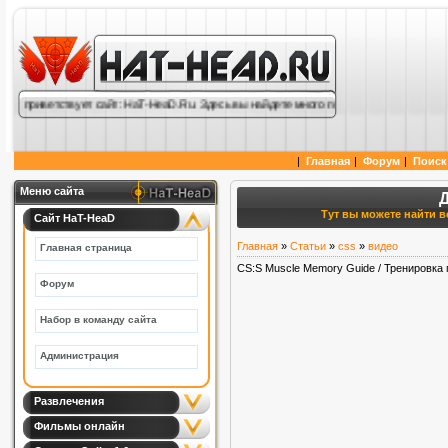
ас приветствует сайт: HaT-HeaD.Ru. Здесь вы найдете много полезной информации по
|
Главная
|
Форум
|
Поиск
Меню сайта
Тут вы можете найти вс
Сайт HaT-HeaD
Главная
»
Статьи
»
css
»
видео
Главная страница
CS:S Muscle Memory Guide / Тренировка 
Форум
Набор в команду сайта
Администрация
Развлечения
Фильмы онлайн