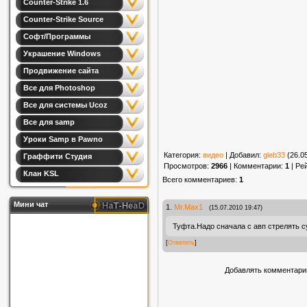
Counter-Strike 1.6
Counter-Strike Source
Софт/Программы
Украшение Windows
Продвижение сайта
Все для Photoshop
Все для системы Ucoz
Все для samp
Уроки Samp в Pawno
Категория
:
видео
|
Добавил
:
gleb33
(26.0
Граффити Студия
Просмотров
:
2966
|
Комментарии
:
1
|
Ре
Клан KSL
Всего комментариев
:
1
Мини чат
1.
Mr.Max1
(15.07.2010 19:47)
Туфта.Надо сначала с авп стрелять су
[
Ответить
]
Добавлять комментарии