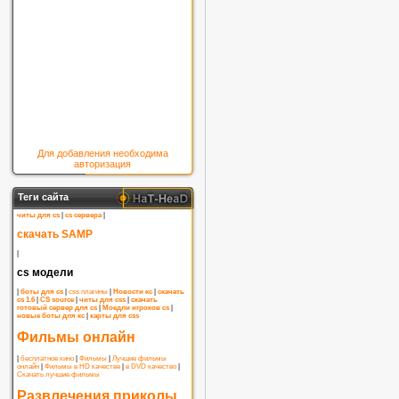
Для добавления необходима
авторизация
Теги сайта
читы для cs
|
cs сервера
|
скачать SAMP
|
cs модели
|
боты для cs
|
css плагины
|
Новости кс
|
скачать
cs 1.6
|
CS source
|
читы для css
|
скачать
готовый сервер для cs
|
Моедли игроков cs
|
новые боты для кс
|
карты для css
Фильмы онлайн
|
бесплатное кино
|
Фильмы
|
Лучшие фильмы
онлайн
|
Фильмы в HD качестве
|
в DVD качество
|
Скачать лучшие фильмы
Развлечения приколы