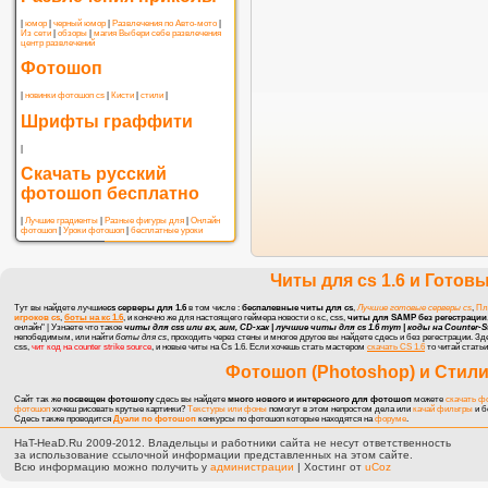
|
юмор
|
черный юмор
|
Развлечения по Авто-мото
|
Из сети
|
обзоры
|
магия
Выбери себе развлечения
центр развлечений
Фотошоп
|
новинки фотошоп cs
|
Кисти
|
стили
|
Шрифты граффити
|
Скачать русский
фотошоп бесплатно
|
Лучшие градиенты
|
Разные фигуры для
|
Онлайн
фотошоп
|
Уроки фотошоп
|
бесплатные уроки
Читы для cs 1.6
и
Готовы
Тут вы найдете лучшие
cs серверы для 1.6
в том числе :
беспалевные читы для cs
,
Лучшие готовые серверы cs
,
Пл
игроков cs
,
боты на кс 1.6
, и конечно же для настоящего геймера
новости о кс, css
,
читы для SAMP без регестрации
онлайн" | Узнаете что такое
читы для css или вх, аим, CD-хак | лучшие читы для cs 1.6 тут |
коды на Counter-Str
непобедимым, или найти
боты для cs
, проходить через стены и многое другое вы найдете сдесь и без регестрации. З
css,
чит код на counter strike source
, и новые
читы на Cs 1.6
. Если хочешь стать мастером
скачать CS 1.6
то читай статьи
Фотошоп (Photoshop)
и
Стили
Сайт так же
посвещен фотошопу
сдесь вы найдете
много нового и интересного для фотошоп
можете
скачать ф
фотошоп
хочеш рисовать крутые картинки?
Текстуры или фоны
помогут в этом непростом дела или
качай фильтры
и б
Сдесь также проводится
Дуэли по фотошоп
конкурсы по фотошоп
которые находятся на
форуме
.
HaT-HeaD.Ru 2009-2012. Владельцы и работники сайта не несут ответственность
за использование ссылочной информации представленных на этом сайте.
Всю информацию можно получить у
администрации
|
Хостинг от
uCoz