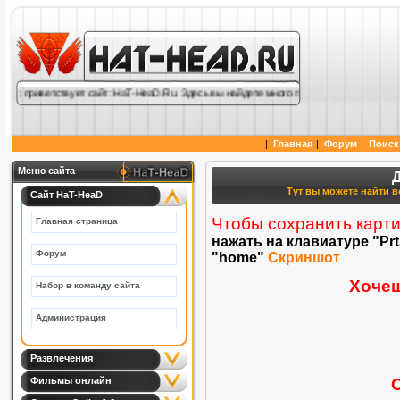
ас приветствует сайт: HaT-HeaD.Ru. Здесь вы найдете много полезной информации по
|
Главная
|
Форум
|
Поиск
Меню сайта
Тут вы можете найти вс
Сайт HaT-HeaD
Чтобы сохранить карти
Главная страница
нажать на клавиатуре "Pr
Форум
"home"
Скриншот
Хочеш
Набор в команду сайта
Администрация
Развлечения
Фильмы онлайн