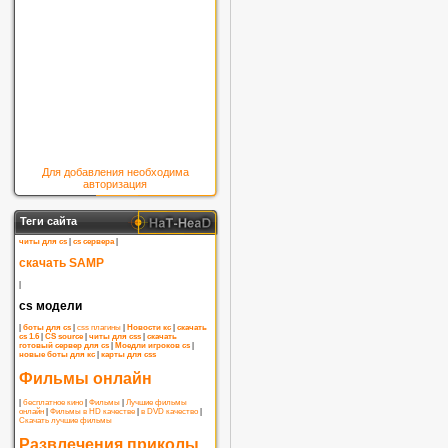
Для добавления необходима
авторизация
Теги сайта
читы для cs
|
cs сервера
|
скачать SAMP
|
cs модели
|
боты для cs
|
css плагины
|
Новости кс
|
скачать
cs 1.6
|
CS source
|
читы для css
|
скачать
готовый сервер для cs
|
Моедли игроков cs
|
новые боты для кс
|
карты для css
Фильмы онлайн
|
бесплатное кино
|
Фильмы
|
Лучшие фильмы
онлайн
|
Фильмы в HD качестве
|
в DVD качество
|
Скачать лучшие фильмы
Развлечения приколы