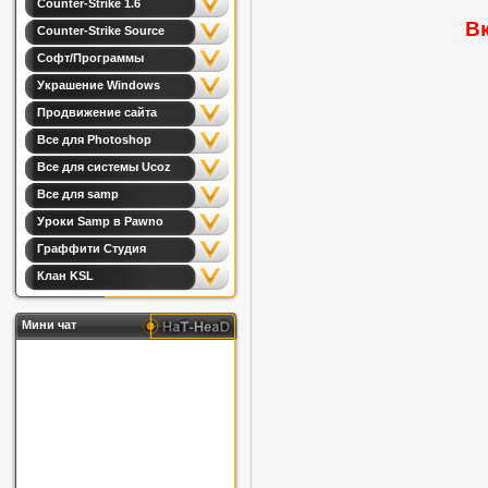
Counter-Strike 1.6
В
Counter-Strike Source
Софт/Программы
Украшение Windows
Продвижение сайта
Все для Photoshop
Все для системы Ucoz
Все для samp
Уроки Samp в Pawno
Граффити Студия
Клан KSL
Мини чат