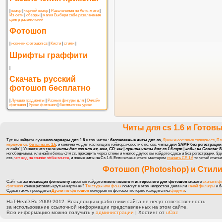
|
юмор
|
черный юмор
|
Развлечения по Авто-мото
|
Из сети
|
обзоры
|
магия
Выбери себе развлечения
центр развлечений
Фотошоп
|
новинки фотошоп cs
|
Кисти
|
стили
|
Шрифты граффити
|
Скачать русский
фотошоп бесплатно
|
Лучшие градиенты
|
Разные фигуры для
|
Онлайн
фотошоп
|
Уроки фотошоп
|
бесплатные уроки
Читы для cs 1.6
и
Готовы
Тут вы найдете лучшие
cs серверы для 1.6
в том числе :
беспалевные читы для cs
,
Лучшие готовые серверы cs
,
Пл
игроков cs
,
боты на кс 1.6
, и конечно же для настоящего геймера
новости о кс, css
,
читы для SAMP без регестрации
онлайн" | Узнаете что такое
читы для css или вх, аим, CD-хак | лучшие читы для cs 1.6 тут |
коды на Counter-Str
непобедимым, или найти
боты для cs
, проходить через стены и многое другое вы найдете сдесь и без регестрации. З
css,
чит код на counter strike source
, и новые
читы на Cs 1.6
. Если хочешь стать мастером
скачать CS 1.6
то читай статьи
Фотошоп (Photoshop)
и
Стили
Сайт так же
посвещен фотошопу
сдесь вы найдете
много нового и интересного для фотошоп
можете
скачать ф
фотошоп
хочеш рисовать крутые картинки?
Текстуры или фоны
помогут в этом непростом дела или
качай фильтры
и б
Сдесь также проводится
Дуэли по фотошоп
конкурсы по фотошоп
которые находятся на
форуме
.
HaT-HeaD.Ru 2009-2012. Владельцы и работники сайта не несут ответственность
за использование ссылочной информации представленных на этом сайте.
Всю информацию можно получить у
администрации
|
Хостинг от
uCoz