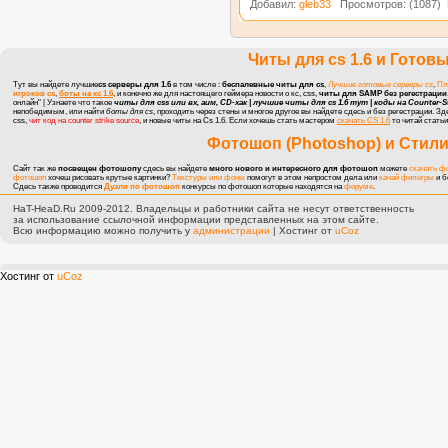
Добавил:
gleb33
Просмотров: (1087) 
Читы для cs 1.6
и
Готовы
Тут вы найдете лучшие
cs серверы для 1.6
в том числе :
беспалевные читы для cs
,
Лучшие готовые серверы cs
,
Пл
игроков cs
,
боты на кс 1.6
, и конечно же для настоящего геймера
новости о кс, css
,
читы для SAMP без регестрации
онлайн" | Узнаете что такое
читы для css или вх, аим, CD-хак | лучшие читы для cs 1.6 тут |
коды на Counter-Str
непобедимым, или найти
боты для cs
, проходить через стены и многое другое вы найдете сдесь и без регестрации. З
css,
чит код на counter strike source
, и новые
читы на Cs 1.6
. Если хочешь стать мастером
скачать CS 1.6
то читай статьи
Фотошоп (Photoshop)
и
Стили
Сайт так же
посвещен фотошопу
сдесь вы найдете
много нового и интересного для фотошоп
можете
скачать ф
фотошоп
хочеш рисовать крутые картинки?
Текстуры или фоны
помогут в этом непростом дела или
качай фильтры
и б
Сдесь также проводится
Дуэли по фотошоп
конкурсы по фотошоп
которые находятся на
форуме
.
HaT-HeaD.Ru 2009-2012. Владельцы и работники сайта не несут ответственность
за использование ссылочной информации представленных на этом сайте.
Всю информацию можно получить у
администрации
|
Хостинг от
uCoz
Хостинг от
uCoz