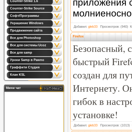
приложения 
Counter-Strike 1.6
Counter-Strike Source
молниеносно
Софт/Программы
Украшение Windows
Добавил:
gleb33
Просмотров: (940) 
Продвижение сайта
Firefox
Все для Photoshop
Безопасный, 
Все для системы Ucoz
Все для samp
быстрый Firef
Уроки Samp в Pawno
Граффити Студия
создан для пу
Клан KSL
Интернету. Он
Мини чат
гибок в настр
установке!
Добавил:
gleb33
Просмотров: (1013) 