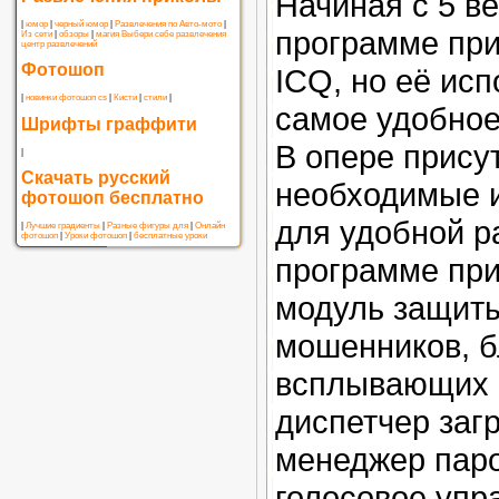
Начиная с 5 ве
|
юмор
|
черный юмор
|
Развлечения по Авто-мото
|
программе при
Из сети
|
обзоры
|
магия
Выбери себе развлечения
центр развлечений
Фотошоп
ICQ, но её ис
|
новинки фотошоп cs
|
Кисти
|
стили
|
самое удобное
Шрифты граффити
В опере прису
|
Скачать русский
необходимые 
фотошоп бесплатно
для удобной р
|
Лучшие градиенты
|
Разные фигуры для
|
Онлайн
фотошоп
|
Уроки фотошоп
|
бесплатные уроки
программе при
модуль защиты
мошенников, б
всплывающих 
диспетчер загр
менеджер пар
голосовое упр