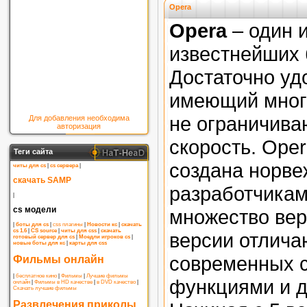
Opera
Opera
– один 
известнейших 
Достаточно уд
имеющий мног
не ограничив
Для добавления необходима
авторизация
скорость. Ope
Теги сайта
создана норв
читы для cs
|
cs сервера
|
скачать SAMP
разработчикам
|
cs модели
множество вер
|
боты для cs
|
css плагины
|
Новости кс
|
скачать
cs 1.6
|
CS source
|
читы для css
|
скачать
версии отлича
готовый сервер для cs
|
Моедли игроков cs
|
новые боты для кс
|
карты для css
современных 
Фильмы онлайн
|
бесплатное кино
|
Фильмы
|
Лучшие фильмы
функциями и д
онлайн
|
Фильмы в HD качестве
|
в DVD качество
|
Скачать лучшие фильмы
Развлечения приколы