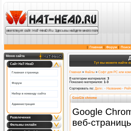
иветствует сайт: HaT-HeaD.Ru. Здесь вы найдете много полезной информации по cs 1
|
Главная
|
Форум
|
Поиск
Меню сайта
Тут вы можете найти вс
Сайт HaT-HeaD
Главная
»
Файлы
»
Софт для PC или ком
Главная страница
В категории материалов
:
3
Показано материалов
:
1-3
Форум
Сортировать по
:
Дате
·
Названию
·
Рейт
Набор в команду сайта
GooGle chrome
Администрация
Google Chro
Развлечения
веб-страниц
Фильмы онлайн