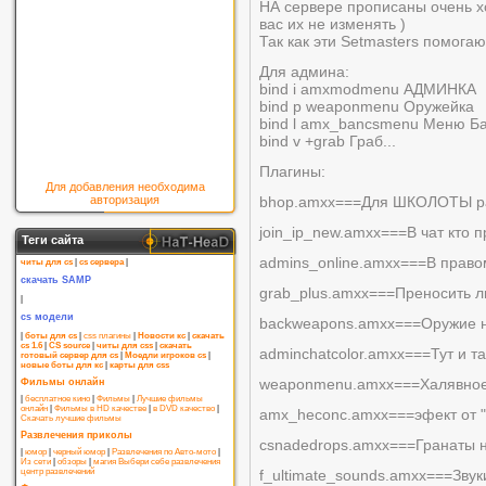
НА сервере прописаны очень 
вас их не изменять )
Так как эти Setmasters помогаю
Для админа:
bind i amxmodmenu АДМИНКА
bind p weaponmenu Оружейка
bind l amx_bancsmenu Меню Б
bind v +grab Граб...
Плагины:
Для добавления необходима
авторизация
bhop.amxx===Для ШКОЛОТЫ ра
join_ip_new.amxx===В чат кто п
Теги сайта
admins_online.amxx===В право
читы для cs
|
cs сервера
|
скачать SAMP
grab_plus.amxx===Преносить л
|
cs модели
backweapons.amxx===Оружие н
|
боты для cs
|
css плагины
|
Новости кс
|
скачать
cs 1.6
|
CS source
|
читы для css
|
скачать
adminchatcolor.amxx===Тут и та
готовый сервер для cs
|
Моедли игроков cs
|
новые боты для кс
|
карты для css
weaponmenu.amxx===Халявное
Фильмы онлайн
|
бесплатное кино
|
Фильмы
|
Лучшие фильмы
онлайн
|
Фильмы в HD качестве
|
в DVD качество
|
amx_heconc.amxx===эфект от 
Скачать лучшие фильмы
Развлечения приколы
csnadedrops.amxx===Гранаты 
|
юмор
|
черный юмор
|
Развлечения по Авто-мото
|
Из сети
|
обзоры
|
магия
Выбери себе развлечения
центр развлечений
f_ultimate_sounds.amxx===Звук