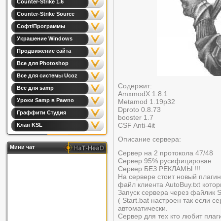
Counter-Strike 1.6
Counter-Strike Source
Софт/Программы
Украшение Windows
Продвижение сайта
Все для Photoshop
Все для системы Ucoz
Содержит:
Все для samp
AmxmodX 1.8.1
Уроки Samp в Pawno
Metamod 1.19p32
Dproto 0.8.73
Граффити Студия
booster 1.7
CSF Anti-4it
Клан KSL
Описание сервера:
Мини чат
Сервер на 2 протокола 47/48
Сервер 95% русифицирован
Сервер БЕЗ РЕКЛАМЫ !!!
На сервере стоит новый плаги
файл клиента AutoBuy.txt кото
Запуск сервера через файлик 
( Start.bat настроен так если с
автоматически.
Сервер для тех кто любит пла