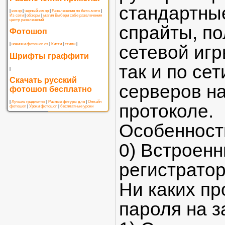
стандартны
|
юмор
|
черный юмор
|
Развлечения по Авто-мото
|
Из сети
|
обзоры
|
магия
Выбери себе развлечения
центр развлечений
спрайты, по
Фотошоп
|
новинки фотошоп cs
|
Кисти
|
стили
|
сетевой игр
Шрифты граффити
так и по се
|
Скачать русский
серверов на
фотошоп бесплатно
|
Лучшие градиенты
|
Разные фигуры для
|
Онлайн
протоколе.
фотошоп
|
Уроки фотошоп
|
бесплатные уроки
Особенност
0) Встроенн
регистратор
Ни каких пр
пароля на з