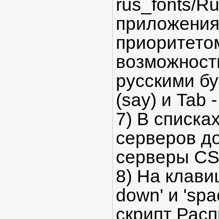
rus_fonts/Ru
приложения
приоритето
возможность
русскими бу
(say) и Tab 
7) В списка
серверов д
серверы C
8) На клави
down' и 'spa
скрипт Расп