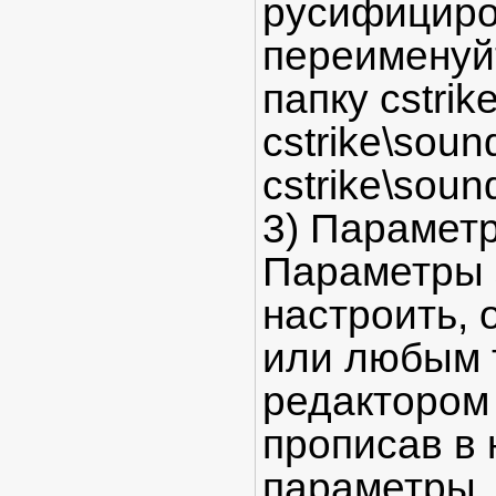
русифициров
переименуй
папку cstrik
cstrike\sou
cstrike\soun
3) Параметр
Параметры 
настроить, 
или любым 
редактором 
прописав в 
параметры.