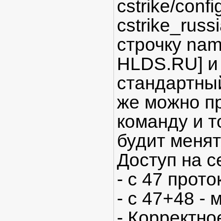
cstrike/confi
cstrike_russ
строчку nam
HLDS.RU] и
стандартный
же можно пр
команду и т
будит менят
Доступ на с
- с 47 прото
- с 47+48 -
- Корректн