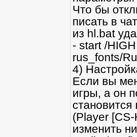
Что бы отк
писать в ча
из hl.bat уд
- start /HIG
rus_fonts/Ru
4) Настройк
Если вы мен
игры, а он 
становится
(Player [CS
изменить ни