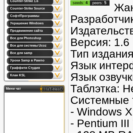
Counter-Strike 1.6
seeds:
4
peers:
5
Жан
Counter-Strike Source
Разработчик
Софт/Программы
Украшение Windows
Издательст
Продвижение сайта
Все для Photoshop
Версия: 1.6
Все для системы Ucoz
Тип издани
Все для samp
Уроки Samp в Pawno
Язык интер
Граффити Студия
Язык озвучк
Клан KSL
Таблэтка: Н
Мини чат
Системные 
- Windows X
- Pentium II