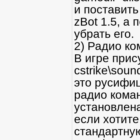
и поставить 
zBot 1.5, а 
убрать его.
2) Радио ко
В игре прис
cstrike\soun
это русифи
радио кома
установлена
если хотите
стандартну