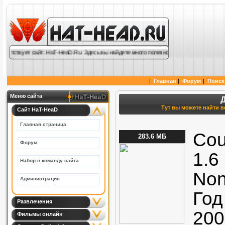
твует сайт: HaT-HeaD.Ru. Здесь вы найдете много полезной информации по cs 1.6 cs
|
Главная
|
Форум
|
Поиск
Меню сайта
Тут вы можете найти вс
Сайт HaT-HeaD
Главная страница
Cou
283.6 МБ
Форум
1.6
Набор в команду сайта
No
Администрация
Год
Развлечения
200
Фильмы онлайн