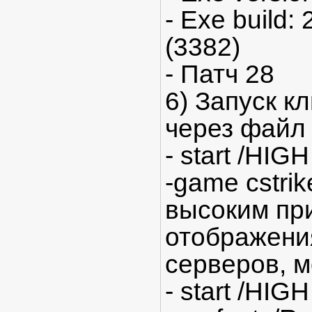
- Exe build:
(3382)
- Патч 28
6) Запуск к
через файл h
- start /HIG
-game cstrik
высоким пр
отображени
серверов, м
- start /HIG