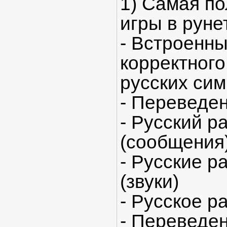
1) Самая п
игры в руне
- Встроенны
корректног
русских си
- Переведе
- Русский р
(сообщения
- Русские р
(звуки)
- Русское р
- Переведе