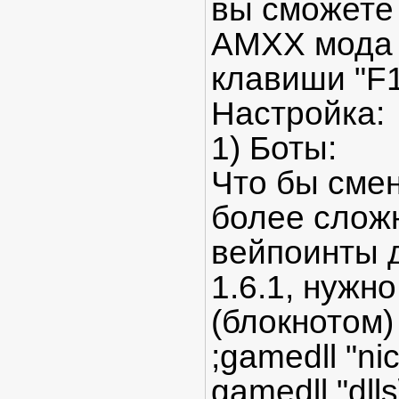
вы сможете
AMXX мода 
клавиши "F1
Настройка:
1) Боты:
Что бы смен
более слож
вейпоинты д
1.6.1, нужн
(блокнотом) c
;gamedll "nic
gamedll "dlls