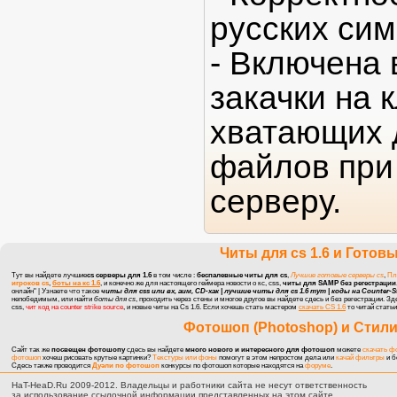
русских сим
- Включена
закачки на 
хватающих 
файлов при
серверу.
Читы для cs 1.6
и
Готовы
Тут вы найдете лучшие
cs серверы для 1.6
в том числе :
беспалевные читы для cs
,
Лучшие готовые серверы cs
,
Пл
игроков cs
,
боты на кс 1.6
, и конечно же для настоящего геймера
новости о кс, css
,
читы для SAMP без регестрации
онлайн" | Узнаете что такое
читы для css или вх, аим, CD-хак | лучшие читы для cs 1.6 тут |
коды на Counter-Str
непобедимым, или найти
боты для cs
, проходить через стены и многое другое вы найдете сдесь и без регестрации. З
css,
чит код на counter strike source
, и новые
читы на Cs 1.6
. Если хочешь стать мастером
скачать CS 1.6
то читай статьи
Фотошоп (Photoshop)
и
Стили
Сайт так же
посвещен фотошопу
сдесь вы найдете
много нового и интересного для фотошоп
можете
скачать ф
фотошоп
хочеш рисовать крутые картинки?
Текстуры или фоны
помогут в этом непростом дела или
качай фильтры
и б
Сдесь также проводится
Дуэли по фотошоп
конкурсы по фотошоп
которые находятся на
форуме
.
HaT-HeaD.Ru 2009-2012. Владельцы и работники сайта не несут ответственность
за использование ссылочной информации представленных на этом сайте.