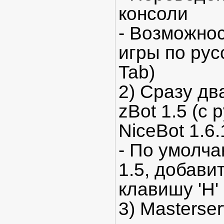
консоли
- Возможнос
игры по рус
Tab)
2) Сразу дв
zBot 1.5 (с 
NiceBot 1.6.
- По умолча
1.5, добави
клавишу 'H'
3) Masterse