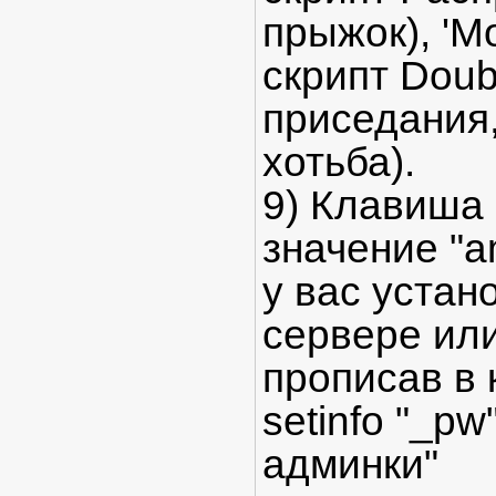
прыжок), 'Mo
скрипт Doub
приседания
хотьба).
9) Клавиша 
значение "
у вас устан
сервере или
прописав в 
setinfo "_p
админки"