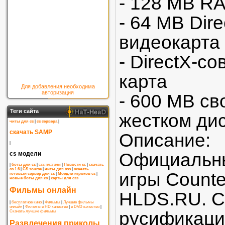
- 128 MB R
- 64 MB Dir
видеокарта
- DirectX-с
карта
Для добавления необходима
авторизация
- 600 MB св
Теги сайта
жестком ди
читы для cs
|
cs сервера
|
скачать SAMP
Описание:
|
Официальны
cs модели
|
боты для cs
|
css плагины
|
Новости кс
|
скачать
cs 1.6
|
CS source
|
читы для css
|
скачать
игры Counter
готовый сервер для cs
|
Моедли игроков cs
|
новые боты для кс
|
карты для css
Фильмы онлайн
HLDS.RU. С
|
бесплатное кино
|
Фильмы
|
Лучшие фильмы
онлайн
|
Фильмы в HD качестве
|
в DVD качество
|
русификация
Скачать лучшие фильмы
Развлечения приколы