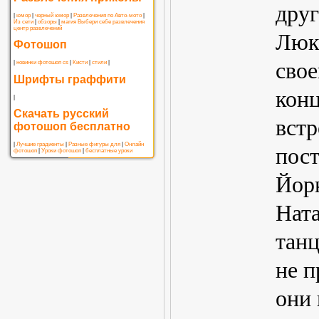
друг
|
юмор
|
черный юмор
|
Развлечения по Авто-мото
|
Из сети
|
обзоры
|
магия
Выбери себе развлечения
центр развлечений
Люк
Фотошоп
свое
|
новинки фотошоп cs
|
Кисти
|
стили
|
Шрифты граффити
конц
|
Скачать русский
встр
фотошоп бесплатно
|
Лучшие градиенты
|
Разные фигуры для
|
Онлайн
пос
фотошоп
|
Уроки фотошоп
|
бесплатные уроки
Йорк
Ната
танц
не п
они