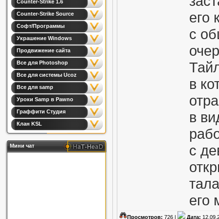
заст
Counter-Strike 1.6
его 
Counter-Strike Source
Софт/Программы
с о
Украшение Windows
очер
Продвижение сайта
Тайл
Все для Photoshop
Все для системы Ucoz
в ко
Все для samp
отра
Уроки Samp в Pawno
Граффити Студия
в ви
Клан KSL
рабо
с де
Мини чат
откр
тал
его
Просмотров:
726 |
Дата:
12.09.