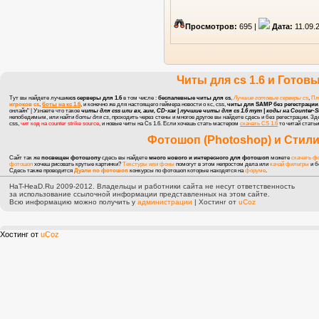
Просмотров:
695 |
Дата:
11.09.
Читы для cs 1.6
и
Готовы
Тут вы найдете лучшие
cs серверы для 1.6
в том числе :
беспалевные читы для cs
,
Лучшие готовые серверы cs
,
Пл
игроков cs
,
боты на кс 1.6
, и конечно же для настоящего геймера
новости о кс, css
,
читы для SAMP без регестрации
онлайн" | Узнаете что такое
читы для css или вх, аим, CD-хак | лучшие читы для cs 1.6 тут |
коды на Counter-Str
непобедимым, или найти
боты для cs
, проходить через стены и многое другое вы найдете сдесь и без регестрации. З
css,
чит код на counter strike source
, и новые
читы на Cs 1.6
. Если хочешь стать мастером
скачать CS 1.6
то читай статьи
Фотошоп (Photoshop)
и
Стили
Сайт так же
посвещен фотошопу
сдесь вы найдете
много нового и интересного для фотошоп
можете
скачать ф
фотошоп
хочеш рисовать крутые картинки?
Текстуры или фоны
помогут в этом непростом дела или
качай фильтры
и б
Сдесь также проводится
Дуэли по фотошоп
конкурсы по фотошоп
которые находятся на
форуме
.
HaT-HeaD.Ru 2009-2012. Владельцы и работники сайта не несут ответственность
за использование ссылочной информации представленных на этом сайте.
Всю информацию можно получить у
администрации
|
Хостинг от
uCoz
Хостинг от
uCoz