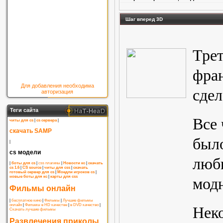
Шаг вперед 3D
Тре
фра
Для добавления необходима
сдел
авторизация
Теги сайта
Все 
читы для cs
|
cs сервера
|
скачать SAMP
было
|
cs модели
любв
|
боты для cs
|
css плагины
|
Новости кс
|
скачать
cs 1.6
|
CS source
|
читы для css
|
скачать
готовый сервер для cs
|
Моедли игроков cs
|
новые боты для кс
|
карты для css
мод
Фильмы онлайн
|
бесплатное кино
|
Фильмы
|
Лучшие фильмы
онлайн
|
Фильмы в HD качестве
|
в DVD качество
|
Неко
Скачать лучшие фильмы
Развлечения приколы