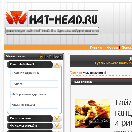
 приветствует сайт: HaT-HeaD.Ru. Здесь вы найдете много полезной информации по c
|
Главная
|
Форум
|
Поиск
Меню сайта
Тут вы можете найти вс
Сайт HaT-HeaD
Главная
»
музыкальный
Главная страница
Шаг вперед
Форум
Набор в команду сайта
Тай
Администрация
тан
Развлечения
и ри
Фильмы онлайн