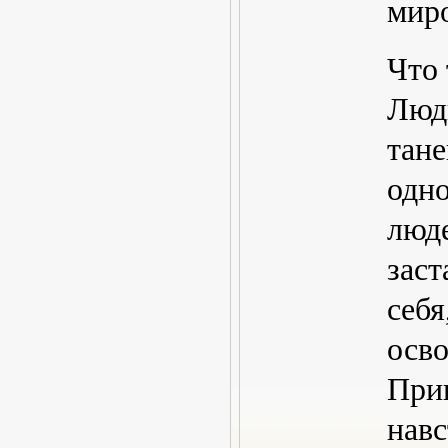
мир
Что
Люд
тане
одно
люде
заст
себя
осво
При
навс