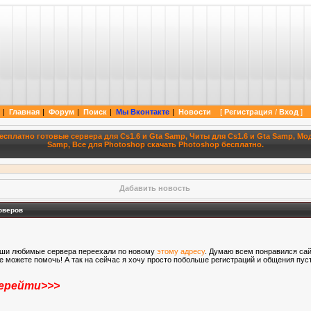
 cs 1.6 cs source и нашему любимому фотошоп. Так же мы можем предложить вам поуч
|
Главная
|
Форум
|
Поиск
|
Мы Вконтакте
|
Новости
[
Регистрация
/
Вход
]
|
есплатно готовые сервера для Cs1.6 и Gta Samp, Читы для Cs1.6 и Gta Samp, Мод
Samp, Все для Photoshop скачать Photoshop бесплатно.
Дабавить новость
рверов
ши любимые сервера переехали по новому
этому адресу
. Думаю всем понравился сайт
е можете помочь! А так на сейчас я хочу просто побольше регистраций и общения пуст
ерейти>>>