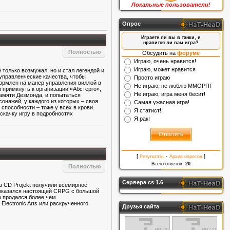
Локальные пользователи!
Опрос
Играете ли вы в танки, и
нравится ли вам игра?
Полностью
Обсудить на
форуме
Играю, очень нравится!
Играю, может нравится
 только возмужал, но и стал легендой и
 управленческие качества, чтобы
Просто играю
формлен на манер управления виллой в
Не играю, не люблю ММОРПГ
 примкнуть к организации «Абстерго»,
Не играю, игра меня бесит!
памяти Дезмонда, и попытаться
сонажей, у каждого из которых – своя
Самая ужасная игра!
способности – тоже у всех в крови.
Я статист!
 скачку игру в подробностях
Я рак!
[
·
]
Результаты
Архив опросов
Всего ответов:
20
Полностью
Сервера cs 1.6
из CD Projekt получили всемирное
r оказался настоящей CRPG с большой
о продался более чем
lectronic Arts или раскрученного
Друзья сайта