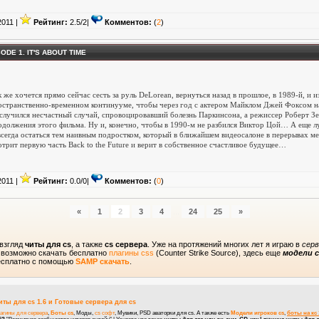
2011
|
Рейтинг:
2.5/2|
Комментов:
(
2
)
DE 1. IT'S ABOUT TIME
к же хочется прямо сейчас сесть за руль DeLorean, вернуться назад в прошлое, в 1989-й, и 
остранственно-временном континууме, чтобы через год с актером Майклом Джей Фоксом на с
 случился несчастный случай, спровоцировавший болезнь Паркинсона, а режиссер Роберт Зе
одолжения этого фильма. Ну и, конечно, чтобы в 1990-м не разбился Виктор Цой… А еще л
всегда остаться тем наивным подростком, который в ближайшем видеосалоне в перерывах
отрит первую часть Back to the Future и верит в собственное счастливое будущее…
2011
|
Рейтинг:
0.0/0|
Комментов:
(
0
)
«
1
2
3
4
...
24
25
»
 взгляд
читы для cs
, а также
cs сервера
. Уже на протяжений многих лет я играю в
серв
и возможно скачать бесплатно
плагины css
(Counter Strike Source), здесь еще
модели c
бесплатно с помощью
SAMP скачать
.
иты для cs 1.6
и
Готовые сервера для cs
агины для сервера
,
Боты cs
, Моды,
cs софт
, Мувики, PSD аваторки для cs. А также есть
Модели игроков cs
,
боты на кс 